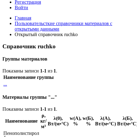
Регистрация
Войти
Главная
Пользовательсткие справочники материалов с
открытыми данными
Открытый справочник ruchko
Справочник ruchko
Группы материалов
Показаны записи
1-1
из
1
.
Наименование группы
...
Материалы группы "..."
Показаны записи
1-1
из
1
.
ρ,
λ(0),
w(А),
w(Б),
λ(А),
λ(Б),
Наименование
кг/
Вт/(м•°С)
%
%
Вт/(м•°С)
Вт/(м•°С
м³
Пенополистирол