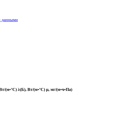
и данными
 Вт/(м•°С)
λ(Б), Вт/(м•°С)
μ, мг/(м•ч•Па)