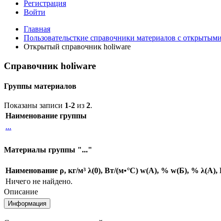
Регистрация
Войти
Главная
Пользовательсткие справочники материалов с открытым
Открытый справочник holiware
Справочник holiware
Группы материалов
Показаны записи
1-2
из
2
.
Наименование группы
...
Материалы группы "..."
Наименование
ρ, кг/м³
λ(0), Вт/(м•°С)
w(А), %
w(Б), %
λ(А),
Ничего не найдено.
Описание
Информация