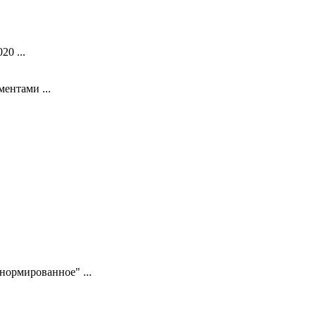
0 ...
ентами ...
нормированное" ...