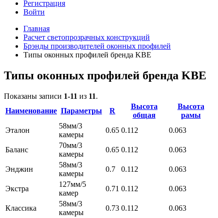
Регистрация
Войти
Главная
Расчет светопрозрачных конструкций
Брэнды производителей оконных профилей
Типы оконных профилей бренда KBE
Типы оконных профилей бренда KBE
Показаны записи
1-11
из
11
.
Высота
Высота
Наименование
Параметры
R
общая
рамы
58мм/3
Эталон
0.65
0.112
0.063
камеры
70мм/3
Баланс
0.65
0.112
0.063
камеры
58мм/3
Энджин
0.7
0.112
0.063
камеры
127мм/5
Экстра
0.71
0.112
0.063
камер
58мм/3
Классика
0.73
0.112
0.063
камеры