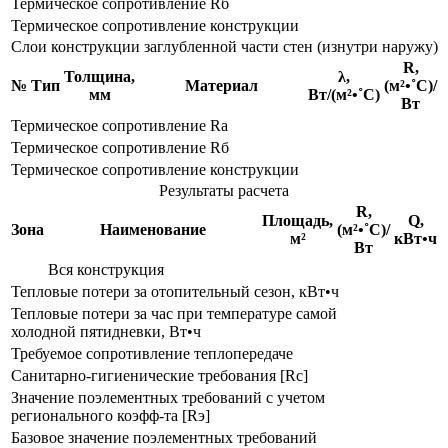
Термическое сопротивление Rб
Термическое сопротивление конструкции
Слои конструкции заглубленной части стен (изнутри наружу)
R,
Толщина,
λ,
№
Тип
Материал
(м²•˚С)/
мм
Вт/(м²•˚С)
Вт
Термическое сопротивление Rа
Термическое сопротивление Rб
Термическое сопротивление конструкции
Результаты расчета
R,
Площадь,
Q,
Зона
Наименование
(м²•˚С)/
м²
кВт•ч
Вт
Вся конструкция
Тепловые потери за отопительный сезон, кВт•ч
Тепловые потери за час при температуре самой
холодной пятидневки, Вт•ч
Требуемое сопротивление теплопередаче
Санитарно-гигиенические требования [Rс]
Значение поэлементных требований с учетом
регионального коэфф-та [Rэ]
Базовое значение поэлементных требований