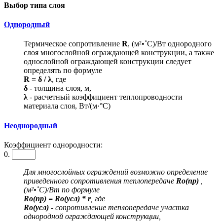
Выбор типа слоя
Однородный
Термическое сопротивление
R
, (м²•˚С)/Вт однородного
слоя многослойной ограждающей конструкции, а также
однослойной ограждающей конструкции следует
определять по формуле
R = δ / λ
, где
δ
- толщина слоя, м,
λ
- расчетный коэффициент теплопроводности
материала слоя, Вт/(м·°С)
Неоднородный
Коэффициент однородности:
0.
Для многослойных ограждений возможно определение
приведенного сопротивления теплопередаче
Ro(пр)
,
(м²•˚С)/Вт по формуле
Ro(пр) = Ro(усл) * r
, где
Ro(усл)
- сопротивление теплопередаче участка
однородной ограждающей конструкции,