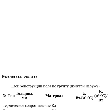
Результаты расчета
Слои конструкции пола по грунту (изнутри наружу)
R,
Толщина,
λ,
№
Тип
Материал
(м²•˚С)/
мм
Вт/(м²•˚С)
Вт
Термическое сопротивление Rа