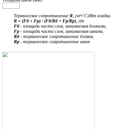
Термическое сопротивление
R
, (м²•˚С)/Вт кладки
R = (Fб + Fр) / (Fб/Rб + Fр/Rр)
, где
Fб
- площадь части слоя, занимаемая блоками,
Fр
- площади части слоя, занимаемая швами,
Rб
- термическое сопротивление блоков,
Rр
- термическое сопротивление швов