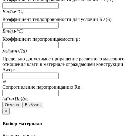
Вт/(м•°С)
Коэффициент теплопроводности для условий Б λ(Б):
Вт/(м•°С)
Коэффициент паропроницаемости μ:
мг/(м•ч•Па)
Предельно допустимое приращение расчетного массового
отношения влаги в материале ограждающей конструкции
Δwcp:
%
Сопротивление паропроницанию Rп:
(м²•ч•Па)/мг
Отмена
Выбрать
×
Выбор материала
Вставить после: