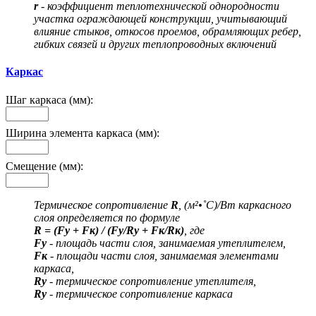
r
- коэффициент теплотехнической однородности
участка ограждающей конструкции, учитывающий
влияние стыков, откосов проемов, обрамляющих ребер,
гибких связей и других теплопроводных включений
Каркас
Шаг каркаса (мм):
Ширина элемента каркаса (мм):
Смещение (мм):
Термическое сопротивление
R
, (м²•˚С)/Вт каркасного
слоя определяется по формуле
R = (Fу + Fк) / (Fу/Rу + Fк/Rк)
, где
Fу
- площадь части слоя, занимаемая утеплителем,
Fк
- площади части слоя, занимаемая элементами
каркаса,
Rу
- термическое сопротивление утеплителя,
Rу
- термическое сопротивление каркаса