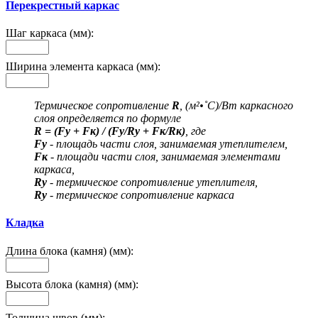
Перекрестный каркас
Шаг каркаса (мм):
Ширина элемента каркаса (мм):
Термическое сопротивление
R
, (м²•˚С)/Вт каркасного
слоя определяется по формуле
R = (Fу + Fк) / (Fу/Rу + Fк/Rк)
, где
Fу
- площадь части слоя, занимаемая утеплителем,
Fк
- площади части слоя, занимаемая элементами
каркаса,
Rу
- термическое сопротивление утеплителя,
Rу
- термическое сопротивление каркаса
Кладка
Длина блока (камня) (мм):
Высота блока (камня) (мм):
Толщина швов (мм):