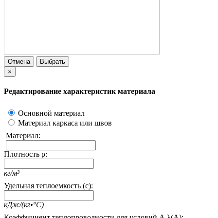
Отмена
Выбрать
×
Редактирование характеристик материала
Основной материал
Материал каркаса или швов
Материал:
Плотность ρ:
кг/м³
Удельная теплоемкость (c):
кДж/(кг•°С)
Коэффициент теплопроводности для условий А λ(А):