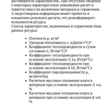
достоверность характеристик. При отсутсвии сведений
о некоторых характеристиках невозможен расчет и
теряется смысл во включении материала в справочник.
А недостоверная информация может привести к
искажению результата расчета, что дезинформирует
пользователя ресурса.
Список характеристик, включенных в справочник базы
данных ресурса:
Плотность ρ, кг/м³
Удельная теплоемкость c, кДж/(кг•°С)*
Коэффициент теплопроводности в сухом
состоянии λ, Вт/(м•°С)*
Коэффициент теплопроводности при
условиях эксплуатации А λа, Вт/(м•°С)
Коэффициент теплопроводности при
условиях эксплуатации Б λб, Вт/(м•°С)
Коэффициент паропроницаемости μ,
мг/(м•ч•Па)
Расчетное массовое отношение влаги в
материале при условиях эксплуатации А wа,
%
Расчетное массовое отношение влаги в
материале при условиях эксплуатации Б wб,
%