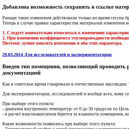
Добавлена возможность сохранять в ссылке мат
Раньше такие изменения действовали только во время сессии бр
Теперь в случае правки характеристик материалов изменения мо
1. Следует внимательно относиться к изменению характерис
2. При изменении коэффициента теплопроводности необходим
Поэтому лучше вносить изменения в оба этих параметра.
29.03.2014 Для исследователей и экспериментаторов
Введен тип помещения, позволяющий проводить 
документацией
Как в советское время говаривали в отечественных массмедиа: "
Для экспериментаторов, исследователей и вообще всех, кому с
При выборе этого пункта:
- диапазон внутренних температур: от 0 до 30 градусов по Цел
- в расчет влагонакопления берется та влажность помещения, к
Какие возможности появились при выборе этого пункта:
- Температурный график с зоной конденсации с расширенным т