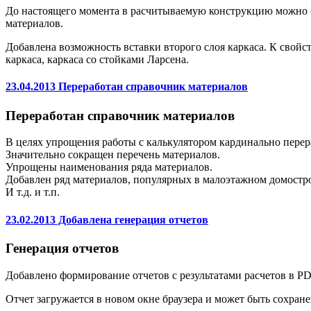
До настоящего момента в расчитываемую конструкцию можно б
материалов.
Добавлена возможность вставки второго слоя каркаса. К свойс
каркаса, каркаса со стойками Ларсена.
23.04.2013 Переработан справочник материалов
Переработан справочник материалов
В целях упрощения работы с калькулятором кардинально перер
Значительно сокращен перечень материалов.
Упрощены наименования ряда материалов.
Добавлен ряд материалов, популярных в малоэтажном домостр
И т.д. и т.п.
23.02.2013 Добавлена генерация отчетов
Генерация отчетов
Добавлено формирование отчетов с результатами расчетов в P
Отчет загружается в новом окне браузера и может быть сохран