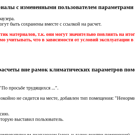
ериалы с измененными пользователем параметрами
аузера.
гут быть сохранены вместе с ссылкой на расчет.
тик материалов, т.к. они могут значительно повлиять на ито
о учитывать, что в зависимости от условий эксплуатации в р
расчеты вне рамок климатических параметров по
По просьбе трудящихся ...".
покойно не сидится на месте, добавлен тип помещения: "Ненорм
ьсию.
оторую выставил пользователь.
емпературным диапазоном (здесь и далее: внутри помещения).