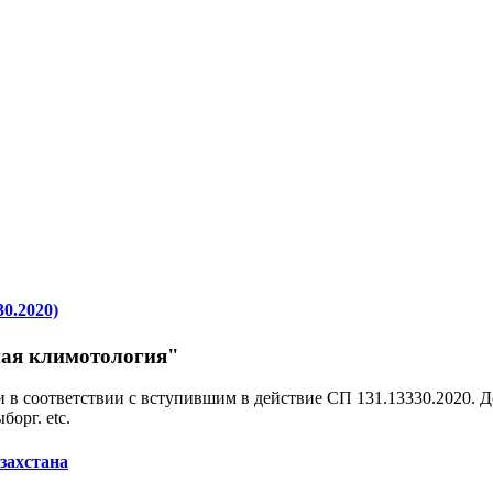
0.2020)
ная климотология"
 в соответствии с вступившим в действие СП 131.13330.2020. Д
орг. etc.
захстана