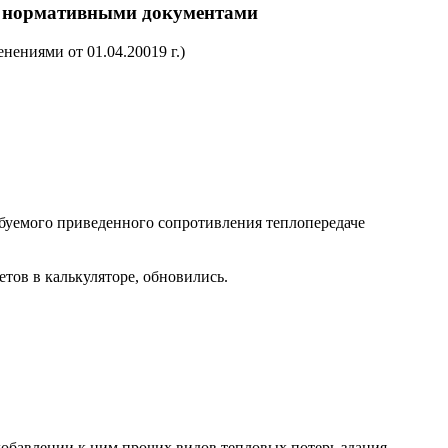
ми нормативными документами
ениями от 01.04.20019 г.)
буемого приведенного сопротивления теплопередаче
тов в калькуляторе, обновились.
обавлении к ним прочих видов тепловых потерь здания.