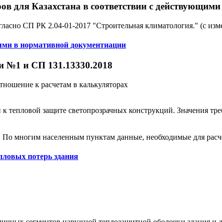
ров для Казахстана в соответствии с действующи
сно СП РК 2.04-01-2017 "Строительная климатология." (с измен
иями в нормативной документиации
и №1 и СП 131.13330.2018
ношение к расчетам в калькуляторах
к тепловой защите светопрозрачных конструкций. Значения тре
 По многим населенным пунктам данные, необходимые для расче
пловых потерь здания
зличных сегментов наружной теплозащитной оболочки здания и д