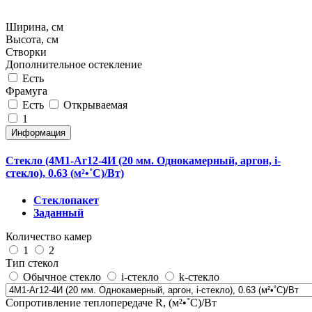
Ширина, см
Высота, см
Створки
Дополнительное остекление
Есть
Фрамуга
Есть
Открываемая
1
Информация
Стекло (4М1-Аг12-4И (20 мм. Однокамерный, аргон, i-
стекло), 0.63 (м²•˚С)/Вт)
Стеклопакет
Заданный
Количество камер
1
2
Тип стекол
Обычное стекло
i-стекло
k-стекло
Сопротивление теплопередаче R, (м²•˚С)/Вт