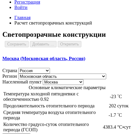
Регистрация
Войти
Главная
Расчет светопрозрачных конструкций
Светопрозрачные конструкции
Сохранить
Добавить ...
Открепить
Москва (Московская область, Россия)
Страна
Регион
Населенный пункт
Основные климатические параметры
Температура холодной пятидневки с
-23
˚С
обеспеченностью 0.92
Продолжительность отопительного периода
202
суток
Средняя температура воздуха отопительного
-1.7
˚С
периода
Количество градусо-суток отопительного
4383.4
°С•сут
периода (ГСОП)