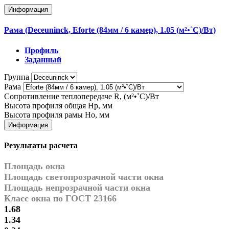
Информация
Рама (Deceuninck, Eforte (84мм / 6 камер), 1.05 (м²•˚С)/Вт)
Профиль
Заданный
Группа
Рама
Сопротивление теплопередаче R, (м²•˚С)/Вт
Высота профиля общая Hp, мм
Высота профиля рамы Ho, мм
Информация
Результаты расчета
Площадь окна
Площадь светопрозрачной части окна
Площадь непрозрачной части окна
Класс окна по ГОСТ 23166
1.68
1.34