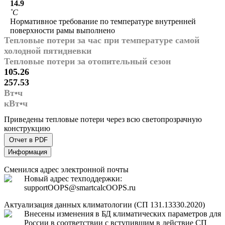
14.9
˚С
Нормативное требование по температуре внутренней
поверхности рамы выполнено
Тепловые потери за час при температуре самой
холодной пятидневки
Тепловые потери за отопительный сезон
105.26
257.53
Вт•ч
кВт•ч
Приведены тепловые потери через всю светопрозрачную
конструкцию
Отчет в PDF
Информация
Сменился адрес электронной почты
Новый адрес техподдержки:
support
OOPS
@smartcalc
OOPS
.ru
Актуализация данных климатологии (СП 131.13330.2020)
Внесены изменения в БД климатических параметров для
России в соответствии с вступившим в действие СП