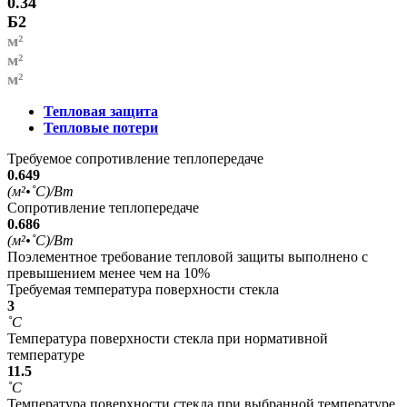
0.34
Б2
м²
м²
м²
Тепловая защита
Тепловые потери
Требуемое сопротивление теплопередаче
0.649
(м²•˚С)/Вт
Сопротивление теплопередаче
0.686
(м²•˚С)/Вт
Поэлементное требование тепловой защиты выполнено с
превышением менее чем на 10%
Требуемая температура поверхности стекла
3
˚С
Температура поверхности стекла при нормативной
температуре
11.5
˚С
Температура поверхности стекла при выбранной температуре