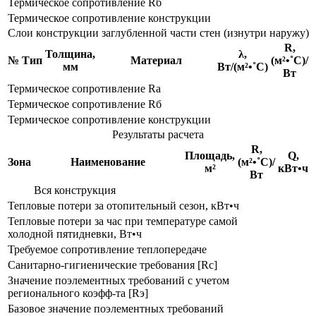
Термическое сопротивление Rб
Термическое сопротивление конструкции
Слои конструкции заглубленной части стен (изнутри наружу)
R,
Толщина,
λ,
№
Тип
Материал
(м²•˚С)/
мм
Вт/(м²•˚С)
Вт
Термическое сопротивление Rа
Термическое сопротивление Rб
Термическое сопротивление конструкции
Результаты расчета
R,
Площадь,
Q,
Зона
Наименование
(м²•˚С)/
м²
кВт•ч
Вт
Вся конструкция
Тепловые потери за отопительный сезон, кВт•ч
Тепловые потери за час при температуре самой
холодной пятидневки, Вт•ч
Требуемое сопротивление теплопередаче
Санитарно-гигиенические требования [Rс]
Значение поэлементных требований с учетом
регионального коэфф-та [Rэ]
Базовое значение поэлементных требований