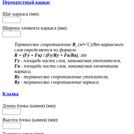
Перекрестный каркас
Шаг каркаса (мм):
Ширина элемента каркаса (мм):
Термическое сопротивление
R
, (м²•˚С)/Вт каркасного
слоя определяется по формуле
R = (Fу + Fк) / (Fу/Rу + Fк/Rк)
, где
Fу
- площадь части слоя, занимаемая утеплителем,
Fк
- площади части слоя, занимаемая элементами
каркаса,
Rу
- термическое сопротивление утеплителя,
Rу
- термическое сопротивление каркаса
Кладка
Длина блока (камня) (мм):
Высота блока (камня) (мм):
Толщина швов (мм):