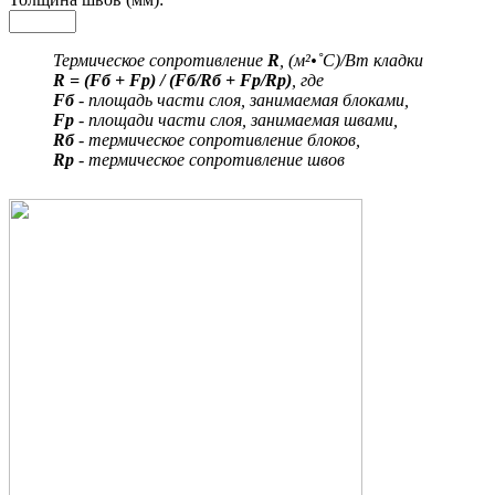
Термическое сопротивление
R
, (м²•˚С)/Вт кладки
R = (Fб + Fр) / (Fб/Rб + Fр/Rр)
, где
Fб
- площадь части слоя, занимаемая блоками,
Fр
- площади части слоя, занимаемая швами,
Rб
- термическое сопротивление блоков,
Rр
- термическое сопротивление швов