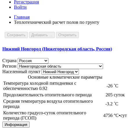
Регистрация
Войти
Главная
Теплотехнический расчет полов по грунту
Сохранить
Добавить ...
Открепить
Нижний Новгород (Нижегородская область, Россия)
Страна
Регион
Населенный пункт
Основные климатические параметры
Температура холодной пятидневки с
-26
˚С
обеспеченностью 0.92
Продолжительность отопительного периода
205
суток
Средняя температура воздуха отопительного
-3.2
˚С
периода
Количество градусо-суток отопительного
4756
°С•сут
периода (ГСОП)
Информация