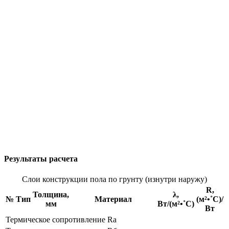
Результаты расчета
Слои конструкции пола по грунту (изнутри наружу)
R,
Толщина,
λ,
№
Тип
Материал
(м²•˚С)/
мм
Вт/(м²•˚С)
Вт
Термическое сопротивление Rа