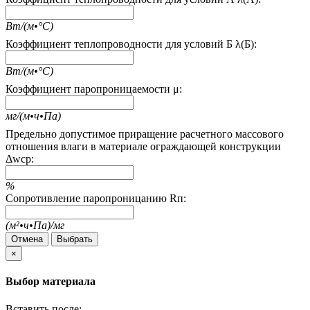
Вт/(м•°С)
Коэффициент теплопроводности для условий Б λ(Б):
Вт/(м•°С)
Коэффициент паропроницаемости μ:
мг/(м•ч•Па)
Предельно допустимое приращение расчетного массового
отношения влаги в материале ограждающей конструкции
Δwcp:
%
Сопротивление паропроницанию Rп:
(м²•ч•Па)/мг
Отмена
Выбрать
×
Выбор материала
Вставить после: