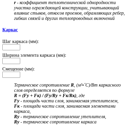
r
- коэффициент теплотехнической однородности
участка ограждающей конструкции, учитывающий
влияние стыков, откосов проемов, обрамляющих ребер,
гибких связей и других теплопроводных включений
Каркас
Шаг каркаса (мм):
Ширина элемента каркаса (мм):
Смещение (мм):
Термическое сопротивление
R
, (м²•˚С)/Вт каркасного
слоя определяется по формуле
R = (Fу + Fк) / (Fу/Rу + Fк/Rк)
, где
Fу
- площадь части слоя, занимаемая утеплителем,
Fк
- площади части слоя, занимаемая элементами
каркаса,
Rу
- термическое сопротивление утеплителя,
Rу
- термическое сопротивление каркаса