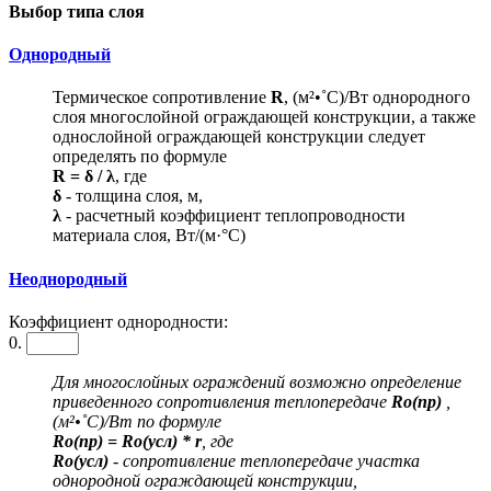
Выбор типа слоя
Однородный
Термическое сопротивление
R
, (м²•˚С)/Вт однородного
слоя многослойной ограждающей конструкции, а также
однослойной ограждающей конструкции следует
определять по формуле
R = δ / λ
, где
δ
- толщина слоя, м,
λ
- расчетный коэффициент теплопроводности
материала слоя, Вт/(м·°С)
Неоднородный
Коэффициент однородности:
0.
Для многослойных ограждений возможно определение
приведенного сопротивления теплопередаче
Ro(пр)
,
(м²•˚С)/Вт по формуле
Ro(пр) = Ro(усл) * r
, где
Ro(усл)
- сопротивление теплопередаче участка
однородной ограждающей конструкции,