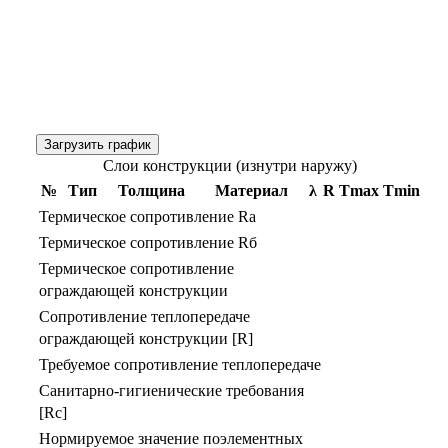
Загрузить график
Слои конструкции (изнутри наружу)
№
Тип
Толщина
Материал
λ
R
Тmax
Тmin
Термическое сопротивление Rа
Термическое сопротивление Rб
Термическое сопротивление
ограждающей конструкции
Сопротивление теплопередаче
ограждающей конструкции [R]
Требуемое сопротивление теплопередаче
Санитарно-гигиенические требования
[Rс]
Нормируемое значение поэлементных