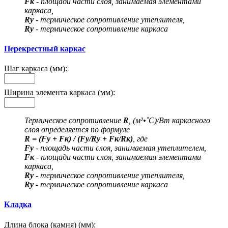
Fк
- площади части слоя, занимаемая элементами
каркаса,
Rу
- термическое сопротивление утеплителя,
Rу
- термическое сопротивление каркаса
Перекрестный каркас
Шаг каркаса (мм):
Ширина элемента каркаса (мм):
Термическое сопротивление
R
, (м²•˚С)/Вт каркасного
слоя определяется по формуле
R = (Fу + Fк) / (Fу/Rу + Fк/Rк)
, где
Fу
- площадь части слоя, занимаемая утеплителем,
Fк
- площади части слоя, занимаемая элементами
каркаса,
Rу
- термическое сопротивление утеплителя,
Rу
- термическое сопротивление каркаса
Кладка
Длина блока (камня) (мм):