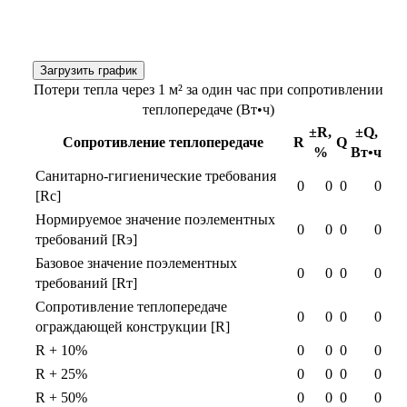
Загрузить график
Потери тепла через 1 м² за один час при сопротивлении
теплопередаче (Вт•ч)
±R,
±Q,
Сопротивление теплопередаче
R
Q
%
Вт•ч
Санитарно-гигиенические требования
0
0
0
0
[Rс]
Нормируемое значение поэлементных
0
0
0
0
требований [Rэ]
Базовое значение поэлементных
0
0
0
0
требований [Rт]
Сопротивление теплопередаче
0
0
0
0
ограждающей конструкции [R]
R + 10%
0
0
0
0
R + 25%
0
0
0
0
R + 50%
0
0
0
0