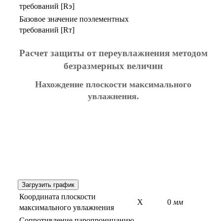
требований [Rэ]
Базовое значение поэлементных
требований [Rт]
Расчет защиты от переувлажнения методом
безразмерных величин
Нахождение плоскости максимального
увлажнения.
Загрузить график
Координата плоскости
X
0
мм
максимального увлажнения
Сопротивление паропроницанию