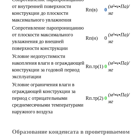
от внутренней поверхности
(м²•ч•Па)/
Rп(в)
0
конструкции до плоскости
мг
максимального увлажнения
Сопротивление паропроницанию
от плоскости максимального
(м²•ч•Па)/
Rп(н)
0
увлажнения до внешней
мг
поверхности конструкции
Условие недопустимости
накопления влаги в ограждающей
(м²•ч•Па)/
Rп.тр(1)
0
конструкции за годовой период
мг
эксплуатации
Условие ограничения влаги в
ограждающей конструкции за
(м²•ч•Па)/
период с отрицательными
Rп.тр(2)
0
мг
среднемесячными температурами
наружного воздуха
Образование конденсата в проветриваемом