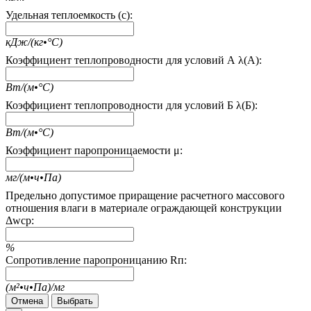
Удельная теплоемкость (c):
кДж/(кг•°С)
Коэффициент теплопроводности для условий А λ(А):
Вт/(м•°С)
Коэффициент теплопроводности для условий Б λ(Б):
Вт/(м•°С)
Коэффициент паропроницаемости μ:
мг/(м•ч•Па)
Предельно допустимое приращение расчетного массового
отношения влаги в материале ограждающей конструкции
Δwcp:
%
Сопротивление паропроницанию Rп:
(м²•ч•Па)/мг
Отмена
Выбрать