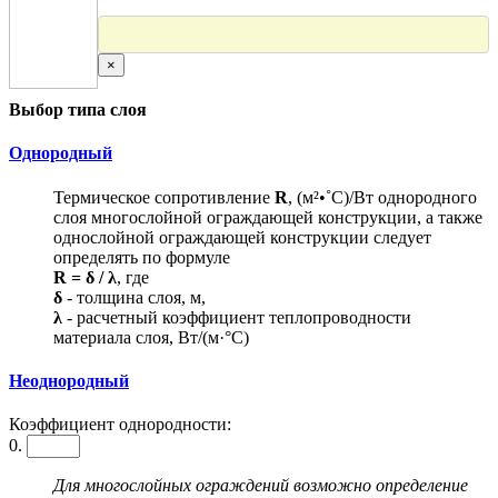
×
Выбор типа слоя
Однородный
Термическое сопротивление
R
, (м²•˚С)/Вт однородного
слоя многослойной ограждающей конструкции, а также
однослойной ограждающей конструкции следует
определять по формуле
R = δ / λ
, где
δ
- толщина слоя, м,
λ
- расчетный коэффициент теплопроводности
материала слоя, Вт/(м·°С)
Неоднородный
Коэффициент однородности:
0.
Для многослойных ограждений возможно определение