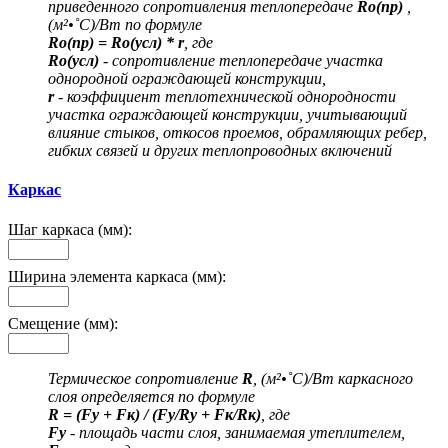
приведенного сопротивления теплопередаче
Ro(пр)
,
(м²•˚С)/Вт по формуле
Ro(пр) = Ro(усл) * r
, где
Ro(усл)
- сопротивление теплопередаче участка
однородной ограждающей конструкции,
r
- коэффициент теплотехнической однородности
участка ограждающей конструкции, учитывающий
влияние стыков, откосов проемов, обрамляющих ребер,
гибких связей и других теплопроводных включений
Каркас
Шаг каркаса (мм):
Ширина элемента каркаса (мм):
Смещение (мм):
Термическое сопротивление
R
, (м²•˚С)/Вт каркасного
слоя определяется по формуле
R = (Fу + Fк) / (Fу/Rу + Fк/Rк)
, где
Fу
- площадь части слоя, занимаемая утеплителем,