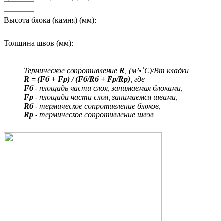
Высота блока (камня) (мм):
Толщина швов (мм):
Термическое сопротивление
R
, (м²•˚С)/Вт кладки
R = (Fб + Fр) / (Fб/Rб + Fр/Rр)
, где
Fб
- площадь части слоя, занимаемая блоками,
Fр
- площади части слоя, занимаемая швами,
Rб
- термическое сопротивление блоков,
Rр
- термическое сопротивление швов