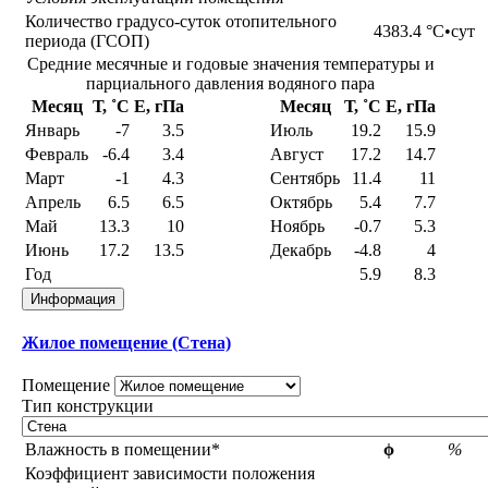
Количество градусо-суток отопительного
4383.4
°С•сут
периода (ГСОП)
Средние месячные и годовые значения температуры и
парциального давления водяного пара
Месяц
Т, ˚С
E, гПа
Месяц
Т, ˚С
E, гПа
Январь
-7
3.5
Июль
19.2
15.9
Февраль
-6.4
3.4
Август
17.2
14.7
Март
-1
4.3
Сентябрь
11.4
11
Апрель
6.5
6.5
Октябрь
5.4
7.7
Май
13.3
10
Ноябрь
-0.7
5.3
Июнь
17.2
13.5
Декабрь
-4.8
4
Год
5.9
8.3
Информация
Жилое помещение (Стена)
Помещение
Тип конструкции
Влажность в помещении*
ϕ
%
Коэффициент зависимости положения