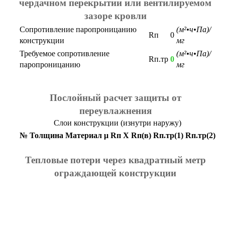
чердачном перекрытии или вентилируемом
зазоре кровли
Сопротивление паропроницанию
(м²•ч•Па)/
Rп
0
конструкции
мг
Требуемое сопротивление
(м²•ч•Па)/
Rп.тр
0
паропроницанию
мг
Послойный расчет защиты от
переувлажнения
Слои конструкции (изнутри наружу)
№
Толщина
Материал
μ
Rп
X
Rп(в)
Rп.тр(1)
Rп.тр(2)
Тепловые потери через квадратный метр
ограждающей конструкции