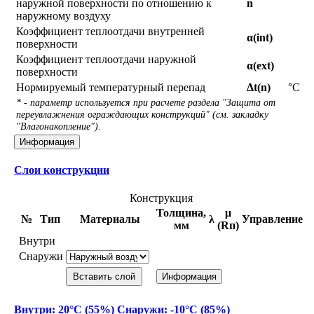
наружной поверхности по отношению к
n
наружному воздуху
Коэффициент теплоотдачи внутренней
α(int)
поверхности
Коэффициент теплоотдачи наружной
α(ext)
поверхности
Нормируемый температурный перепад
Δt(n)
°С
* - параметр используется при расчете раздела "Защита от
переувлажнения ограждающих конструкций" (см. закладку
"Влагонакопление").
Информация
Слои конструкции
Конструкция
Толщина,
μ
№
Тип
Материалы
λ
Управление
мм
(Rп)
Внутри
Снаружи
Вставить слой
Информация
Внутри: 20°С (55%) Снаружи: -10°С (85%)