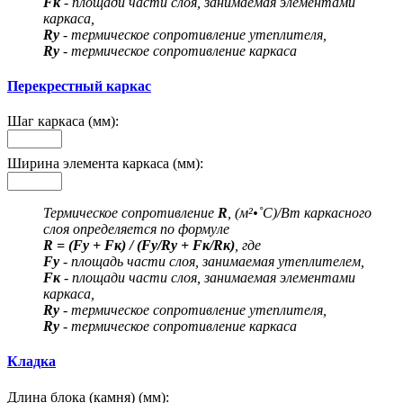
Fк
- площади части слоя, занимаемая элементами
каркаса,
Rу
- термическое сопротивление утеплителя,
Rу
- термическое сопротивление каркаса
Перекрестный каркас
Шаг каркаса (мм):
Ширина элемента каркаса (мм):
Термическое сопротивление
R
, (м²•˚С)/Вт каркасного
слоя определяется по формуле
R = (Fу + Fк) / (Fу/Rу + Fк/Rк)
, где
Fу
- площадь части слоя, занимаемая утеплителем,
Fк
- площади части слоя, занимаемая элементами
каркаса,
Rу
- термическое сопротивление утеплителя,
Rу
- термическое сопротивление каркаса
Кладка
Длина блока (камня) (мм):