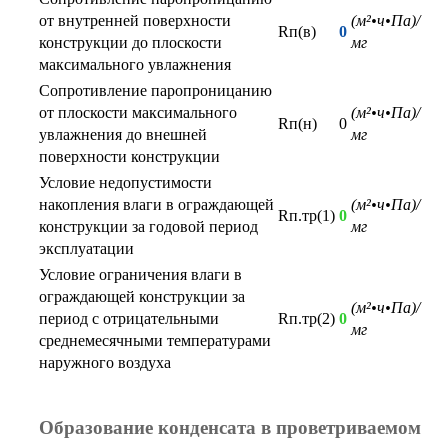
от внутренней поверхности
(м²•ч•Па)/
Rп(в)
0
конструкции до плоскости
мг
максимального увлажнения
Сопротивление паропроницанию
от плоскости максимального
(м²•ч•Па)/
Rп(н)
0
увлажнения до внешней
мг
поверхности конструкции
Условие недопустимости
накопления влаги в ограждающей
(м²•ч•Па)/
Rп.тр(1)
0
конструкции за годовой период
мг
эксплуатации
Условие ограничения влаги в
ограждающей конструкции за
(м²•ч•Па)/
период с отрицательными
Rп.тр(2)
0
мг
среднемесячными температурами
наружного воздуха
Образование конденсата в проветриваемом