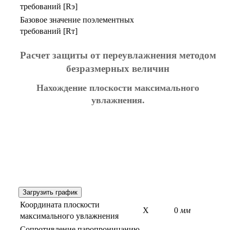
требований [Rэ]
Базовое значение поэлементных
требований [Rт]
Расчет защиты от переувлажнения методом
безразмерных величин
Нахождение плоскости максимального
увлажнения.
Загрузить график
Координата плоскости
X
0
мм
максимального увлажнения
Сопротивление паропроницанию