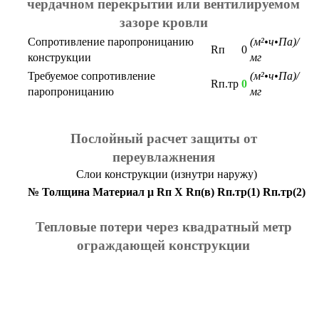
чердачном перекрытии или вентилируемом
зазоре кровли
Сопротивление паропроницанию
(м²•ч•Па)/
Rп
0
конструкции
мг
Требуемое сопротивление
(м²•ч•Па)/
Rп.тр
0
паропроницанию
мг
Послойный расчет защиты от
переувлажнения
Слои конструкции (изнутри наружу)
№
Толщина
Материал
μ
Rп
X
Rп(в)
Rп.тр(1)
Rп.тр(2)
Тепловые потери через квадратный метр
ограждающей конструкции