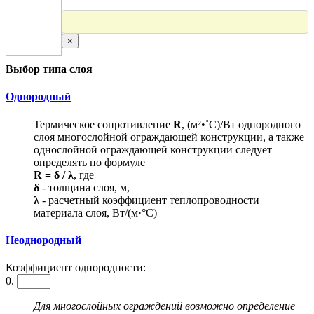
×
Выбор типа слоя
Однородный
Термическое сопротивление
R
, (м²•˚С)/Вт однородного
слоя многослойной ограждающей конструкции, а также
однослойной ограждающей конструкции следует
определять по формуле
R = δ / λ
, где
δ
- толщина слоя, м,
λ
- расчетный коэффициент теплопроводности
материала слоя, Вт/(м·°С)
Неоднородный
Коэффициент однородности:
0.
Для многослойных ограждений возможно определение