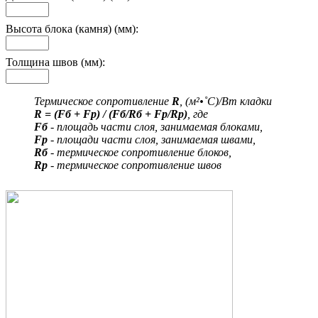
Высота блока (камня) (мм):
Толщина швов (мм):
Термическое сопротивление
R
, (м²•˚С)/Вт кладки
R = (Fб + Fр) / (Fб/Rб + Fр/Rр)
, где
Fб
- площадь части слоя, занимаемая блоками,
Fр
- площади части слоя, занимаемая швами,
Rб
- термическое сопротивление блоков,
Rр
- термическое сопротивление швов