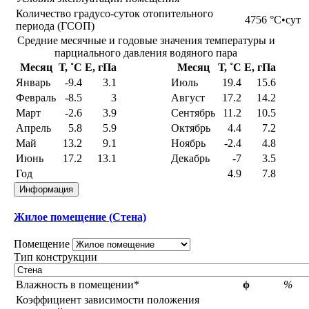
Количество градусо-суток отопительного
4756
°С•сут
периода (ГСОП)
Средние месячные и годовые значения температуры и
парциального давления водяного пара
Месяц
Т, ˚С
E, гПа
Месяц
Т, ˚С
E, гПа
Январь
-9.4
3.1
Июль
19.4
15.6
Февраль
-8.5
3
Август
17.2
14.2
Март
-2.6
3.9
Сентябрь
11.2
10.5
Апрель
5.8
5.9
Октябрь
4.4
7.2
Май
13.2
9.1
Ноябрь
-2.4
4.8
Июнь
17.2
13.1
Декабрь
-7
3.5
Год
4.9
7.8
Информация
Жилое помещение (Стена)
Помещение
Тип конструкции
Влажность в помещении*
ϕ
%
Коэффициент зависимости положения