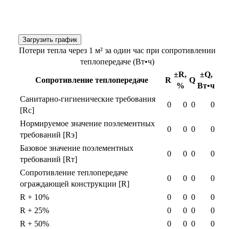
Загрузить график
Потери тепла через 1 м² за один час при сопротивлении
теплопередаче (Вт•ч)
±R,
±Q,
Сопротивление теплопередаче
R
Q
%
Вт•ч
Санитарно-гигиенические требования
0
0
0
0
[Rс]
Нормируемое значение поэлементных
0
0
0
0
требований [Rэ]
Базовое значение поэлементных
0
0
0
0
требований [Rт]
Сопротивление теплопередаче
0
0
0
0
ограждающей конструкции [R]
R + 10%
0
0
0
0
R + 25%
0
0
0
0
R + 50%
0
0
0
0