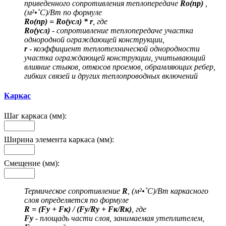
приведенного сопротивления теплопередаче
Ro(пр)
,
(м²•˚С)/Вт по формуле
Ro(пр) = Ro(усл) * r
, где
Ro(усл)
- сопротивление теплопередаче участка
однородной ограждающей конструкции,
r
- коэффициент теплотехнической однородности
участка ограждающей конструкции, учитывающий
влияние стыков, откосов проемов, обрамляющих ребер,
гибких связей и других теплопроводных включений
Каркас
Шаг каркаса (мм):
Ширина элемента каркаса (мм):
Смещение (мм):
Термическое сопротивление
R
, (м²•˚С)/Вт каркасного
слоя определяется по формуле
R = (Fу + Fк) / (Fу/Rу + Fк/Rк)
, где
Fу
- площадь части слоя, занимаемая утеплителем,