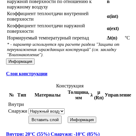
наружной поверхности по отношению к
n
наружному воздуху
Коэффициент теплоотдачи внутренней
α(int)
поверхности
Коэффициент теплоотдачи наружной
α(ext)
поверхности
Нормируемый температурный перепад
Δt(n)
°С
* - параметр используется при расчете раздела "Защита от
переувлажнения ограждающих конструкций" (см. закладку
"Влагонакопление").
Информация
Слои конструкции
Конструкция
Толщина,
μ
№
Тип
Материалы
λ
Управление
мм
(Rп)
Внутри
Снаружи
Вставить слой
Информация
Внутри: 20°С (55%) Снаружи: -10°С (85%)