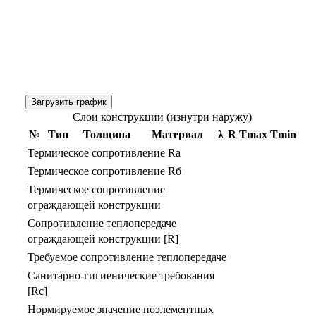
Загрузить график
Слои конструкции (изнутри наружу)
№
Тип
Толщина
Материал
λ
R
Тmax
Тmin
Термическое сопротивление Rа
Термическое сопротивление Rб
Термическое сопротивление
ограждающей конструкции
Сопротивление теплопередаче
ограждающей конструкции [R]
Требуемое сопротивление теплопередаче
Санитарно-гигиенические требования
[Rс]
Нормируемое значение поэлементных