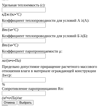
Удельная теплоемкость (c):
кДж/(кг•°С)
Коэффициент теплопроводности для условий А λ(А):
Вт/(м•°С)
Коэффициент теплопроводности для условий Б λ(Б):
Вт/(м•°С)
Коэффициент паропроницаемости μ:
мг/(м•ч•Па)
Предельно допустимое приращение расчетного массового
отношения влаги в материале ограждающей конструкции
Δwcp:
%
Сопротивление паропроницанию Rп:
(м²•ч•Па)/мг
Отмена
Выбрать