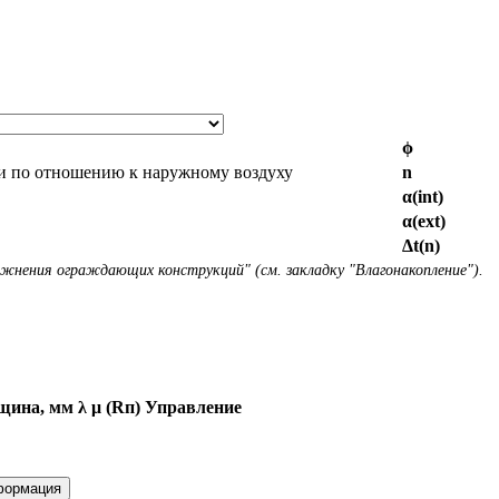
ϕ
и по отношению к наружному воздуху
n
α(int)
α(ext)
Δt(n)
ажнения ограждающих конструкций" (см. закладку "Влагонакопление").
щина, мм
λ
μ (Rп)
Управление
формация