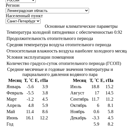
Регион
Населенный пункт
Основные климатические параметры
Температура холодной пятидневки с обеспеченностью 0.92
Продолжительность отопительного периода
Средняя температура воздуха отопительного периода
Относительная влажность воздуха наиболее холодного месяц
Условия эксплуатации помещения
Количество градусо-суток отопительного периода (ГСОП)
Средние месячные и годовые значения температуры и
парциального давления водяного пара
Месяц
Т, ˚С
E, гПа
Месяц
Т, ˚С
E, гПа
Январь
-5.6
3.9
Июль
18.8
15.2
Февраль
-5.5
3.8
Август
17
14.5
Март
-1.2
4.5
Сентябрь
11.7
11.2
Апрель
4.8
5.9
Октябрь
6
8.1
Май
11.4
8.6
Ноябрь
0.6
5.8
Июнь
16.1
12.2
Декабрь
-3.3
4.5
Год
5.9
8.2