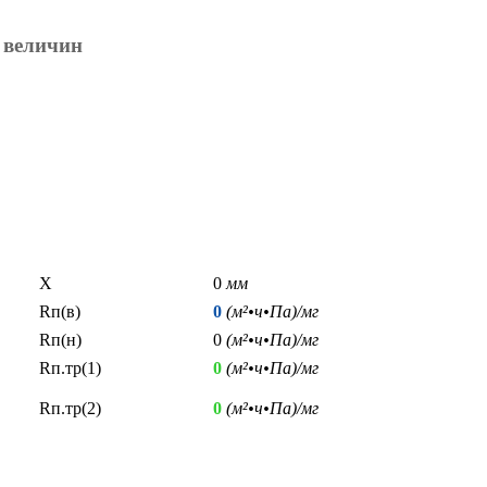
 величин
X
0
мм
Rп(в)
0
(м²•ч•Па)/мг
Rп(н)
0
(м²•ч•Па)/мг
Rп.тр(1)
0
(м²•ч•Па)/мг
Rп.тр(2)
0
(м²•ч•Па)/мг