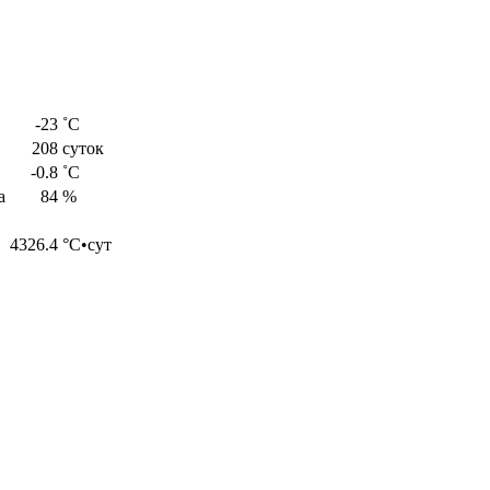
-23
˚С
208
суток
-0.8
˚С
а
84
%
4326.4
°С•сут