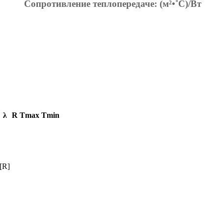
Сопротивление теплопередаче:
(м²•˚С)/Вт
λ
R
Тmax
Тmin
[R]