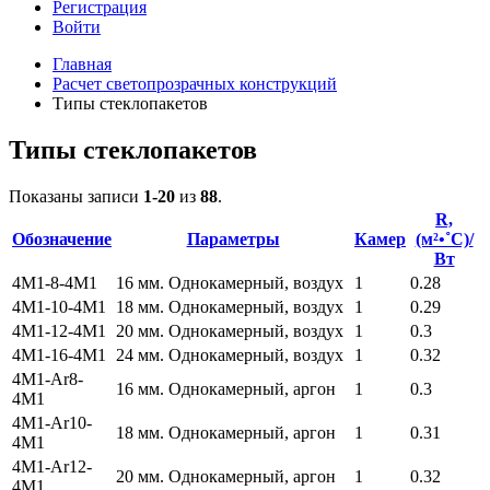
Регистрация
Войти
Главная
Расчет светопрозрачных конструкций
Типы стеклопакетов
Типы стеклопакетов
Показаны записи
1-20
из
88
.
R,
Обозначение
Параметры
Камер
(м²•˚С)/
Вт
4М1-8-4М1
16 мм. Однокамерный, воздух
1
0.28
4М1-10-4М1
18 мм. Однокамерный, воздух
1
0.29
4М1-12-4М1
20 мм. Однокамерный, воздух
1
0.3
4М1-16-4М1
24 мм. Однокамерный, воздух
1
0.32
4М1-Ar8-
16 мм. Однокамерный, аргон
1
0.3
4М1
4М1-Ar10-
18 мм. Однокамерный, аргон
1
0.31
4М1
4М1-Ar12-
20 мм. Однокамерный, аргон
1
0.32
4М1